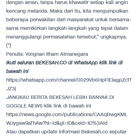
dengan aman, tanpa harus khawatir setiap kali angin
kencang melanda. Maka dari itu, kita mengumpulkan
beberapa perwakilan dari masyarakat untuk bersama-
sama memikirkan langkah-langkah yang tepat dalam
menanggulangi permasalahan tersebut,” ungkapnya.
(*)
Penulis: Yongnan Ilham Atmanegara
Ikuti saluran BEKESAH.CO di WhatsApp klik link di
bawah ini
https://whatsapp.com/channel/0029Vb6HpFlElagpZcTf
JZ3j
JANGKAU BERITA BEKESAH LEBIH BANYAK DI
GOGGLE NEWS klik link di bawah ini
https://news.google.com/publications/CAAqBwgKML
WJygsw9aThAw?hl=id&gl=ID&ceid=ID%3Aid
Atau dapatkan update informasi Bekesah.co seputar