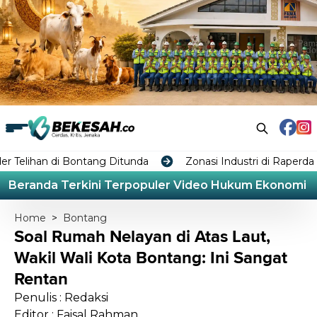
i Bontang Ditunda
Zonasi Industri di Raperda RTRW Bon
Beranda
Terkini
Terpopuler
Video
Hukum
Ekonomi
L
Home
>
Bontang
Soal Rumah Nelayan di Atas Laut,
Wakil Wali Kota Bontang: Ini Sangat
Rentan
Penulis : Redaksi
Editor : Faisal Rahman