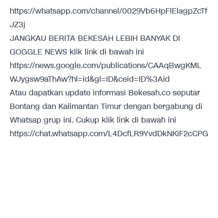
https://whatsapp.com/channel/0029Vb6HpFlElagpZcTf
JZ3j
JANGKAU BERITA BEKESAH LEBIH BANYAK DI
GOGGLE NEWS klik link di bawah ini
https://news.google.com/publications/CAAqBwgKML
WJygsw9aThAw?hl=id&gl=ID&ceid=ID%3Aid
Atau dapatkan update informasi Bekesah.co seputar
Bontang dan Kalimantan Timur dengan bergabung di
Whatsap grup ini. Cukup klik link di bawah ini
https://chat.whatsapp.com/L4DcfLR9YvdDkNKiF2cCPG