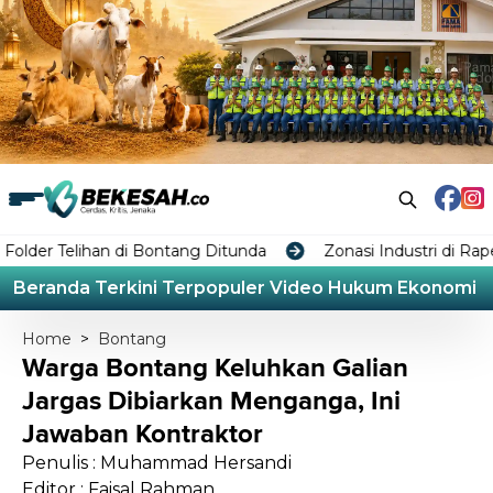
n di Bontang Ditunda
Zonasi Industri di Raperda RTRW 
Beranda
Terkini
Terpopuler
Video
Hukum
Ekonomi
L
Home
>
Bontang
Warga Bontang Keluhkan Galian
Jargas Dibiarkan Menganga, Ini
Jawaban Kontraktor
Penulis : Muhammad Hersandi
Editor : Faisal Rahman