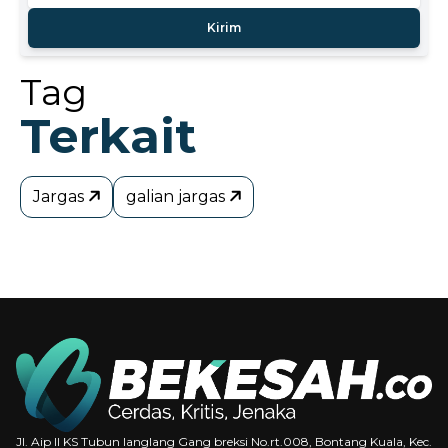
Kirim
Tag
Terkait
Jargas
galian jargas
Jl. Aip II KS Tubun langlang Gang breksi No.rt.008, Bontang Kuala, Kec.