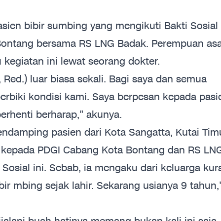
asien bibir sumbing yang mengikuti Bakti Sosial
Bontang bersama RS LNG Badak. Perempuan asa
kegiatan ini lewat seorang dokter.
, Red.) luar biasa sekali. Bagi saya dan semua
rbiki kondisi kami. Saya berpesan kepada pasi
berhenti berharap," akunya.
pendamping pasien dari Kota Sangatta, Kutai Tim
h kepada PDGI Cabang Kota Bontang dan RS LN
Sosial ini. Sebab, ia mengaku dari keluarga ku
r mbing sejak lahir. Sekarang usianya 9 tahun,
jalani buah hatinya memang bukan kali ini saja.