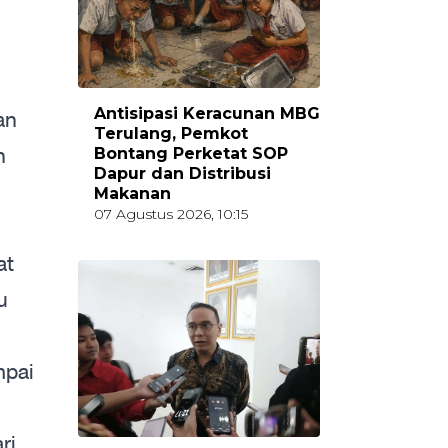
Antisipasi Keracunan MBG
an
Terulang, Pemkot
n
Bontang Perketat SOP
Dapur dan Distribusi
Makanan
07 Agustus 2026, 10:15
at
u
mpai
ri