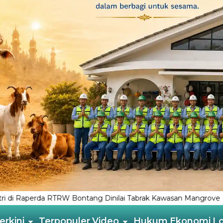
inilai Tabrak Kawasan Mangrove
Tenaga Kerja Asing Proye
erkini
Terpopuler
Video
Hukum
Ekonomi
L