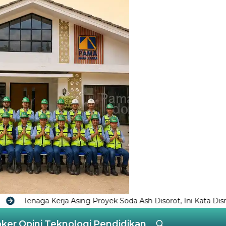
k Soda Ash Disorot, Ini Kata Disnaker Bontang
Istrinya 
oker
Opini
Teknologi
Pendidikan