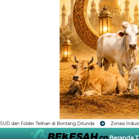
ang Ditunda
Zonasi Industri di Raperda RTRW Bontang D
Beranda
T