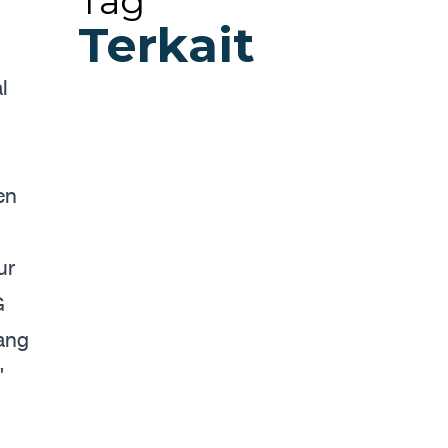
Tag
Terkait
l
en
ur
G
rang
"