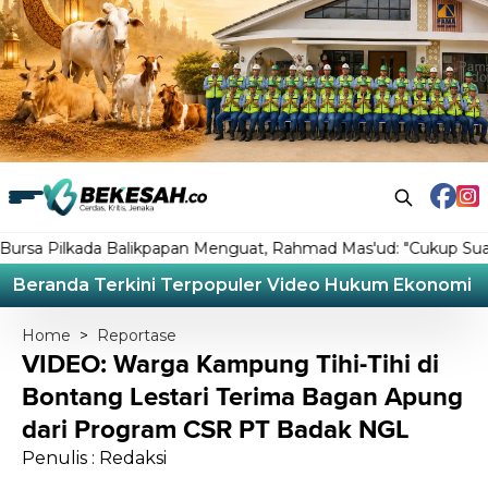
ilkada Balikpapan Menguat, Rahmad Mas'ud: "Cukup Suaminya ya
Beranda
Terkini
Terpopuler
Video
Hukum
Ekonomi
L
Home
>
Reportase
VIDEO: Warga Kampung Tihi-Tihi di
Bontang Lestari Terima Bagan Apung
dari Program CSR PT Badak NGL
Penulis : Redaksi