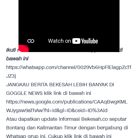
Ikuti saluran BEKESAH.CO di WhatsApp klik link di
bawah ini
https://whatsapp.com/channel/0029Vb6HpFlElagpZcTf
JZ3j
JANGKAU BERITA BEKESAH LEBIH BANYAK DI
GOGGLE NEWS klik link di bawah ini
https://news.google.com/publications/CAAqBwgKML
WJygsw9aThAw?hl=id&gl=ID&ceid=ID%3Aid
Atau dapatkan update informasi Bekesah.co seputar
Bontang dan Kalimantan Timur dengan bergabung di
Whatsap grup ini. Cukup klik link di bawah ini