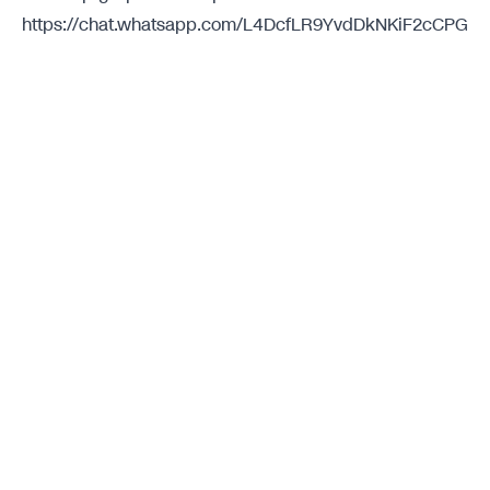
https://chat.whatsapp.com/L4DcfLR9YvdDkNKiF2cCPG