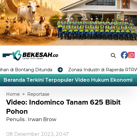
ntang Ditunda
Zonasi Industri di Raperda RTRW Bontang
Beranda
Terkini
Terpopuler
Video
Hukum
Ekonomi
L
Home
>
Reportase
Video: Indominco Tanam 625 Bibit
Pohon
Penulis : Irwan Brow
08 Desember 2023, 20:47