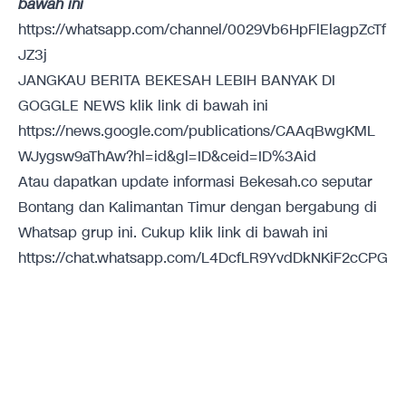
bawah ini
https://whatsapp.com/channel/0029Vb6HpFlElagpZcTf
JZ3j
JANGKAU BERITA BEKESAH LEBIH BANYAK DI
GOGGLE NEWS klik link di bawah ini
https://news.google.com/publications/CAAqBwgKML
WJygsw9aThAw?hl=id&gl=ID&ceid=ID%3Aid
Atau dapatkan update informasi Bekesah.co seputar
Bontang dan Kalimantan Timur dengan bergabung di
Whatsap grup ini. Cukup klik link di bawah ini
https://chat.whatsapp.com/L4DcfLR9YvdDkNKiF2cCPG