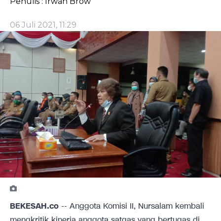
Penulis : Irwan Brow
06 Juli 2021, 11:29
BEKESAH.co
-- Anggota Komisi II, Nursalam kembali
mengkritik kinerja anggota satgas yang bertugas di