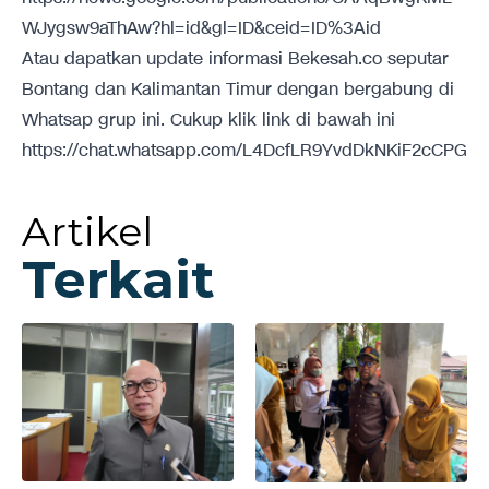
WJygsw9aThAw?hl=id&gl=ID&ceid=ID%3Aid
Atau dapatkan update informasi Bekesah.co seputar
Bontang dan Kalimantan Timur dengan bergabung di
Whatsap grup ini. Cukup klik link di bawah ini
https://chat.whatsapp.com/L4DcfLR9YvdDkNKiF2cCPG
Artikel
Terkait