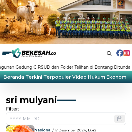
n Gedung C RSUD dan Folder Telihan di Bontang Ditunda
Beranda
Terkini
Terpopuler
Video
Hukum
Ekonomi
L
sri mulyani
Filter:
Nasional
/ 17 Desember 2024, 13:42