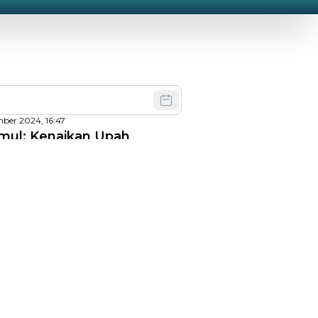
mber 2024, 16:47
ul: Kenaikan Upah
 Persen Ibarat Buah
ret 2024, 19:47
angga Pastikan PPN Naik
rsen Tahun Depan