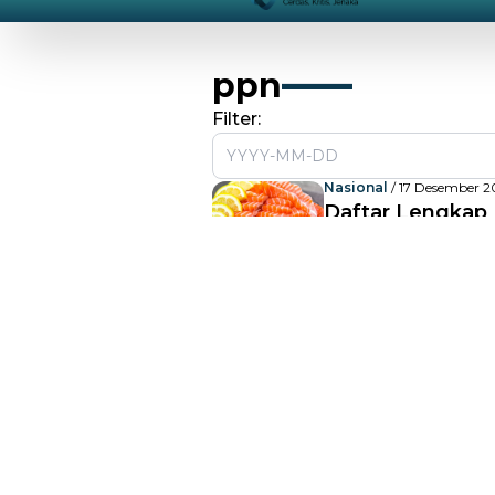
ppn
Filter:
Nasional
/ 17 Desember 20
Daftar Lengka
PPN 12 Persen, 
hingga King Cra
Ekonomi
/ 19 Agustus 202
Akademisi Ekono
Rencana Kenaik