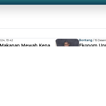
24, 13:42
Bontang
/ 15 Dese
p Makanan Mewah Kena
Ekonom Unm
Mulai dari Salmon
Minimum 6,5
b
Simalakama
4, 18:24
Nasional
/ 08 Ma
mi Unmul, Kritik
Menko Airl
an Pajak PPN
jadi 12 Pe