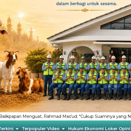
t, Rahmad Mas'ud: "Cukup Suaminya yang Ngurusin Rakyat”
Terkini
Terpopuler
Video
Hukum
Ekonomi
Loker
Opini