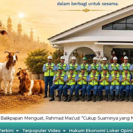
t, Rahmad Mas'ud: "Cukup Suaminya yang Ngurusin Rakyat”
Terkini
Terpopuler
Video
Hukum
Ekonomi
Loker
Opini