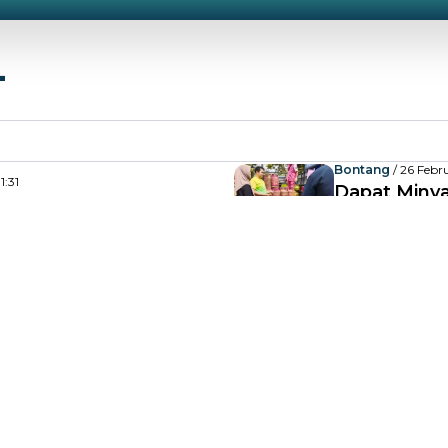
Bontang
/ 26 Febr
1:31
Dapat Minya
Gelar Pasar Murah dan
Tukar Gas d
n Ramadan
Bontang
024, 17:29
Bontang
/ 06 
and, DKP3 Bontang
Hari Tera
an Murah di Rudal
Giliran 
23, 10:42
Bontang
/ 04 April
Kelurahan Pasar Murah
Curhat Ibu-