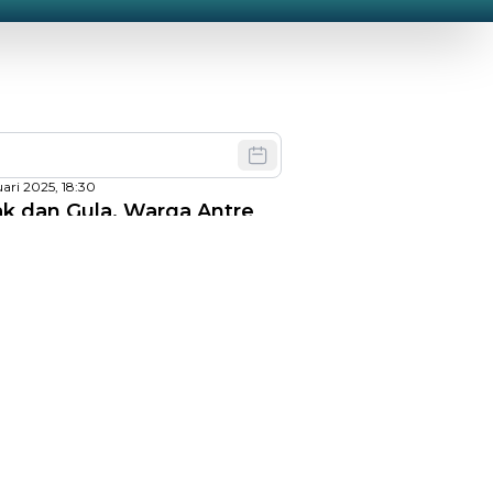
uari 2025, 18:30
k dan Gula, Warga Antre
i Pasar Murah Telihan
April 2023, 07:35
khir Pasar Murah Bontang,
Loktuan dan Guntung
 2023, 11:53
ibu Belanja di Pasar Murah