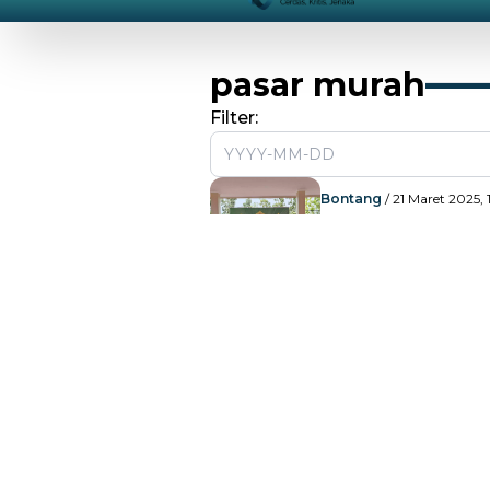
pasar murah
Filter:
Bontang
/ 21 Maret 2025, 1
Polres Bontang 
Baksos di Bula
Bontang
/ 13 September 2
Sediakan 60 St
Gelar Aksi Pang
Bontang
/ 05 April 20
Ini Jadwal 5 