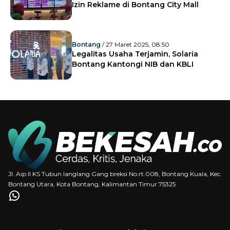
Izin Reklame di Bontang City Mall
Bontang
/ 27 Maret 2025, 08:50
Legalitas Usaha Terjamin, Solaria
Bontang Kantongi NIB dan KBLI
Jl. Aip II KS Tubun langlang Gang breksi No.rt.008, Bontang Kuala, Kec.
Bontang Utara, Kota Bontang, Kalimantan Timur 75325