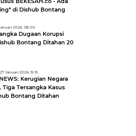
husus BEKESAH.co - Ada
ping" di Dishub Bontang
Januari 2026, 08:00
sangka Dugaan Korupsi
ishub Bontang Ditahan 20
 27 Januari 2026, 19:15
NEWS: Kerugian Negara
, Tiga Tersangka Kasus
hub Bontang Ditahan