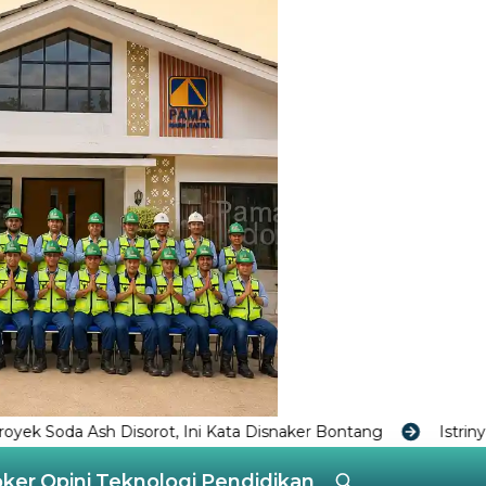
ata Disnaker Bontang
Istrinya Masuk Bursa Pilkada Bali
oker
Opini
Teknologi
Pendidikan