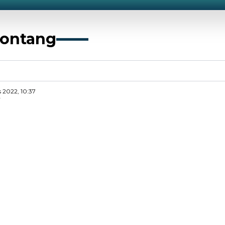
bontang
 2022, 10:37
di Bontang termasuk
im