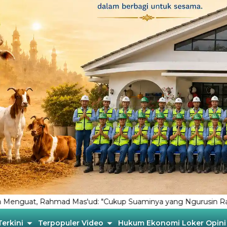
 Mas'ud: "Cukup Suaminya yang Ngurusin Rakyat”
Tiga Te
Terkini
Terpopuler
Video
Hukum
Ekonomi
Loker
Opini