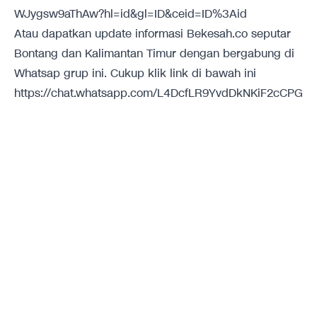
WJygsw9aThAw?hl=id&gl=ID&ceid=ID%3Aid
Atau dapatkan update informasi Bekesah.co seputar
Bontang dan Kalimantan Timur dengan bergabung di
Whatsap grup ini. Cukup klik link di bawah ini
https://chat.whatsapp.com/L4DcfLR9YvdDkNKiF2cCPG