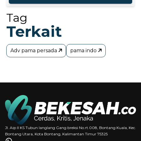
Tag
Terkait
Adv pama persada
pama indo
Jl. Aip II KS Tubun langlang Gang breksi No.rt.008, Bontang Kuala, Kec.
Bontang Utara, Kota Bontang, Kalimantan Timur 75325