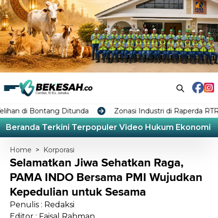
unda
Zonasi Industri di Raperda RTRW Bontang Dinilai T
Beranda
Terkini
Terpopuler
Video
Hukum
Ekonomi
L
Home
>
Korporasi
Selamatkan Jiwa Sehatkan Raga,
PAMA INDO Bersama PMI Wujudkan
Kepedulian untuk Sesama
Penulis : Redaksi
Editor : Faisal Rahman