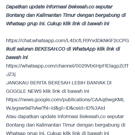
Dapatkan update informasi Bekesah.co seputar
Bontang dan Kalimantan Timur dengan bergabung di
Whatsap grup ini. Cukup klik link di bawah ini
https://chat.whatsapp.com/L4DcfLR9YvdDkNKiF2cCPG
Ikuti saluran BEKESAH.CO di WhatsApp klik link di
bawah ini
https://whatsapp.com/channel/0029Vb6HpFlElagpZcTf
JZ3j
JANGKAU BERITA BEKESAH LEBIH BANYAK DI
GOGGLE NEWS klik link di bawah ini
https://news.google.com/publications/CAAqBwgKML
WJygsw9aThAw?hl=id&gl=ID&ceid=ID%3Aid
Atau dapatkan update informasi Bekesah.co seputar
Bontang dan Kalimantan Timur dengan bergabung di
Whatsap grup ini. Cukup klik link di bawah ini