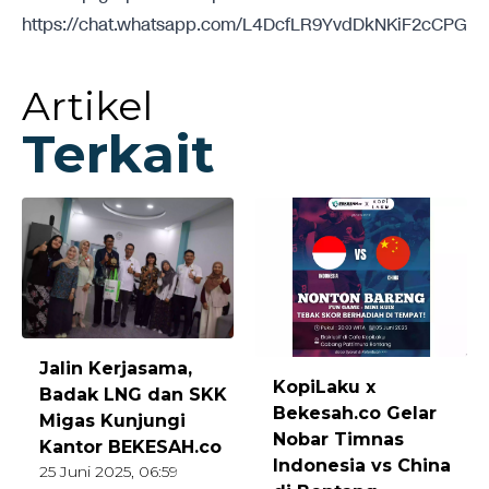
https://chat.whatsapp.com/L4DcfLR9YvdDkNKiF2cCPG
Artikel
Terkait
Jalin Kerjasama,
KopiLaku x
Badak LNG dan SKK
Bekesah.co Gelar
Migas Kunjungi
Nobar Timnas
Kantor BEKESAH.co
Indonesia vs China
25 Juni 2025, 06:59