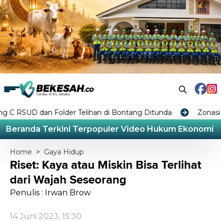
 Folder Telihan di Bontang Ditunda
Zonasi Industri di
Beranda
Terkini
Terpopuler
Video
Hukum
Ekonomi
L
Home
>
Gaya Hidup
Riset: Kaya atau Miskin Bisa Terlihat
dari Wajah Seseorang
Penulis : Irwan Brow
14 Juni 2023, 15:30