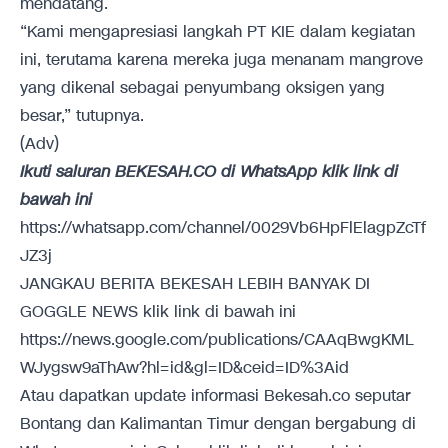
mendatang.
“Kami mengapresiasi langkah PT KIE dalam kegiatan
ini, terutama karena mereka juga menanam mangrove
yang dikenal sebagai penyumbang oksigen yang
besar,” tutupnya.
(Adv)
Ikuti saluran BEKESAH.CO di WhatsApp klik link di
bawah ini
https://whatsapp.com/channel/0029Vb6HpFlElagpZcTf
JZ3j
JANGKAU BERITA BEKESAH LEBIH BANYAK DI
GOGGLE NEWS klik link di bawah ini
https://news.google.com/publications/CAAqBwgKML
WJygsw9aThAw?hl=id&gl=ID&ceid=ID%3Aid
Atau dapatkan update informasi Bekesah.co seputar
Bontang dan Kalimantan Timur dengan bergabung di