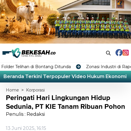
i Bontang Ditunda
Zonasi Industri di Raperda RTRW Bon
Beranda
Terkini
Terpopuler
Video
Hukum
Ekonomi
L
Home
>
Korporasi
Peringati Hari Lingkungan Hidup
Sedunia, PT KIE Tanam Ribuan Pohon
Penulis : Redaksi
13 Juni 2025, 16:15