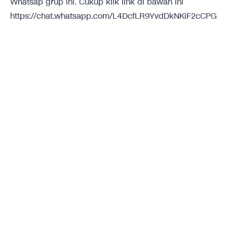
Whatsap grup ini. Cukup klik link di bawah ini
https://chat.whatsapp.com/L4DcfLR9YvdDkNKiF2cCPG