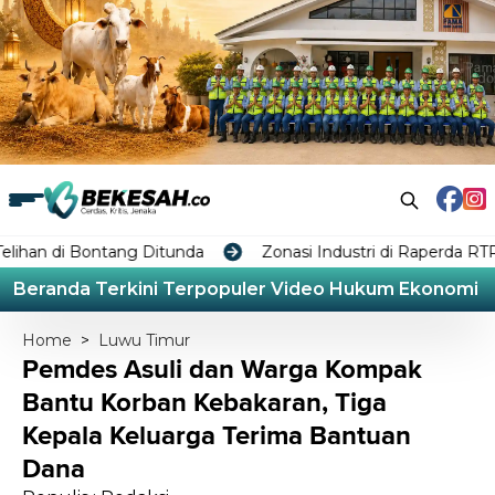
ntang Ditunda
Zonasi Industri di Raperda RTRW Bontang 
Beranda
Terkini
Terpopuler
Video
Hukum
Ekonomi
L
Home
>
Luwu Timur
Pemdes Asuli dan Warga Kompak
Bantu Korban Kebakaran, Tiga
Kepala Keluarga Terima Bantuan
Dana