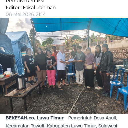
Penulis : Redaksi
Editor : Faisal Rahman
08 Mei 2026, 21:14
BEKESAH.co, Luwu Timur
– Pemerintah Desa Asuli,
Kecamatan Towuti, Kabupaten Luwu Timur, Sulawesi