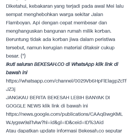
Diketahui, kebakaran yang terjadi pada awal Mei lalu
sempat menghebohkan warga sekitar Jalan
Flamboyan. Api dengan cepat membesar dan
menghanguskan bangunan rumah milik korban.
Beruntung tidak ada korban jiwa dalam peristiwa
tersebut, namun kerugian material ditaksir cukup
besar. (*)
Ikuti saluran BEKESAH.CO di WhatsApp klik link di
bawah ini
https://whatsapp.com/channel/0029Vb6HpFlElagpZcTf
JZ3j
JANGKAU BERITA BEKESAH LEBIH BANYAK DI
GOGGLE NEWS klik link di bawah ini
https://news.google.com/publications/CAAqBwgKML
WJygsw9aThAw?hl=id&gl=ID&ceid=ID%3Aid
Atau dapatkan update informasi Bekesah.co seputar