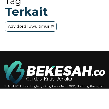
Tag
Terkait
Adv dprd luwu timur
Jl. Aip II KS Tubun langlang Gang breksi No.rt.008, Bontang Kuala, Kec.
Bontang Utara, Kota Bontang, Kalimantan Timur 75325