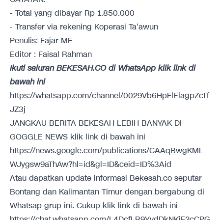
- Total yang dibayar Rp 1.850.000
- Transfer via rekening Koperasi Ta'awun
Penulis: Fajar ME
Editor : Faisal Rahman
Ikuti saluran BEKESAH.CO di WhatsApp klik link di
bawah ini
https://whatsapp.com/channel/0029Vb6HpFlElagpZcTf
JZ3j
JANGKAU BERITA BEKESAH LEBIH BANYAK DI
GOGGLE NEWS klik link di bawah ini
https://news.google.com/publications/CAAqBwgKML
WJygsw9aThAw?hl=id&gl=ID&ceid=ID%3Aid
Atau dapatkan update informasi Bekesah.co seputar
Bontang dan Kalimantan Timur dengan bergabung di
Whatsap grup ini. Cukup klik link di bawah ini
https://chat.whatsapp.com/L4DcfLR9YvdDkNKiF2cCPG