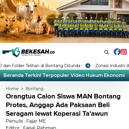
elihan di Bontang Ditunda
Zonasi Industri di Raperda 
Beranda
Terkini
Terpopuler
Video
Hukum
Ekonomi
L
Home
>
Bontang
Orangtua Calon Siswa MAN Bontang
Protes, Anggap Ada Paksaan Beli
Seragam lewat Koperasi Ta'awun
Penulis : Fajar ME
Editor : Faisal Rahman