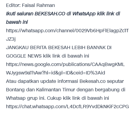
Editor: Faisal Rahman
Ikuti saluran BEKESAH.CO di WhatsApp klik link di
bawah ini
https://whatsapp.com/channel/0029Vb6HpFlElagpZcTf
JZ3j
JANGKAU BERITA BEKESAH LEBIH BANYAK DI
GOGGLE NEWS klik link di bawah ini
https://news.google.com/publications/CAAqBwgKML
WJygsw9aThAw?hl=id&gl=ID&ceid=ID%3Aid
Atau dapatkan update informasi Bekesah.co seputar
Bontang dan Kalimantan Timur dengan bergabung di
Whatsap grup ini. Cukup klik link di bawah ini
https://chat.whatsapp.com/L4DcfLR9YvdDkNKiF2cCPG