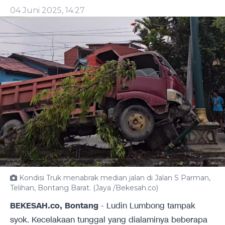
04 Juni 2025, 14:27
Kondisi Truk menabrak median jalan di Jalan S Parman,
Telihan, Bontang Barat. (Jaya /Bekesah.co)
BEKESAH.co, Bontang
- Ludin Lumbong tampak
syok. Kecelakaan tunggal yang dialaminya beberapa