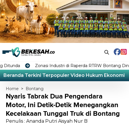
Zonasi Industri di Raperda RTRW Bontang Dinilai Tabrak K
Beranda
Terkini
Terpopuler
Video
Hukum
Ekonomi
L
Home
>
Bontang
Nyaris Tabrak Dua Pengendara
Motor, Ini Detik-Detik Menegangkan
Kecelakaan Tunggal Truk di Bontang
Penulis : Ananda Putri Aisyah Nur B