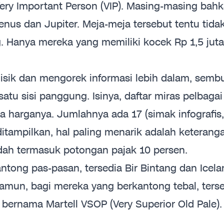
Very Important Person (VIP). Masing-masing bah
enus dan Jupiter. Meja-meja tersebut tentu tida
g. Hanya mereka yang memiliki kocek Rp 1,5 juta
ik dan mengorek informasi lebih dalam, sembu
satu sisi panggung. Isinya, daftar miras pelbagai
ta harganya. Jumlahnya ada 17 (simak infografis,
ditampilkan, hal paling menarik adalah keterang
sudah termasuk potongan pajak 10 persen.
ntong pas-pasan, tersedia Bir Bintang dan Icela
 Namun, bagi mereka yang berkantong tebal, ters
- bernama Martell VSOP (Very Superior Old Pale).