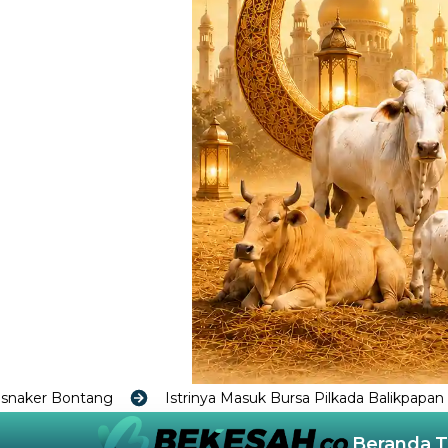
inya Masuk Bursa Pilkada Balikpapan Menguat, Rahmad Mas'ud:
Beranda
T