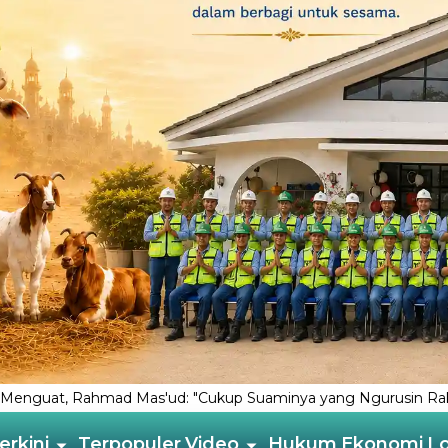
 "Cukup Suaminya yang Ngurusin Rakyat”
Tiga Terdakwa K
erkini
Terpopuler
Video
Hukum
Ekonomi
L