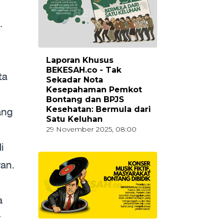
.
Laporan Khusus
BEKESAH.co - Tak
ta
Sekadar Nota
Kesepahaman Pemkot
Bontang dan BPJS
Kesehatan: Bermula dari
ang
Satu Keluhan
29 November 2025, 08:00
i
wan.
a
r