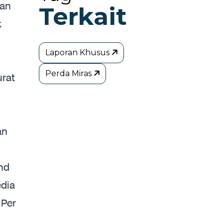
kan
Terkait
k
Laporan Khusus
Perda Miras
rat
an
nd
edia
 Per