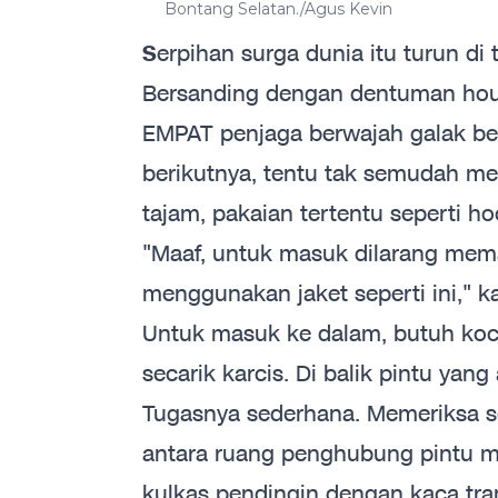
Bontang Selatan./Agus Kevin
S
erpihan surga dunia itu turun d
Bersanding dengan dentuman hou
EMPAT penjaga berwajah galak ber
berikutnya, tentu tak semudah mel
tajam, pakaian tertentu seperti ho
"Maaf, untuk masuk dilarang memak
menggunakan jaket seperti ini," 
Untuk masuk ke dalam, butuh koc
secarik karcis. Di balik pintu ya
Tugasnya sederhana. Memeriksa seca
antara ruang penghubung pintu ma
kulkas pendingin dengan kaca tra