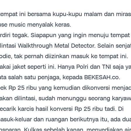
i tempat ini bersama kupu-kupu malam dan miras
se music menyalak keras.
diri tegak. Siapapun yang ingin menuju tempat
intasi Walkthrough Metal Detector. Selain senja
odie, tak pernah diizinkan masuk ke tempat ini.
ai jaket seperti ini. Hanya Polri dan TNI saja y
kata salah satu penjaga, kepada BEKESAH.co.
ek Rp 25 ribu yang kemudian dikonversi menjad
ng akan dilintasi, sudah menunggu seorang karya
rik karcis hasil konversi Rp 25 ribu tadi. Di
suk-keluar dan ruangan berikutnya itu, ada du
nsparan. Kulkas sebelah kanan, menyediakan ai