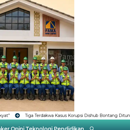
asus Korupsi Dishub Bontang Dituntut 1 Tahun 6 Bulan Penjara
oker
Opini
Teknologi
Pendidikan