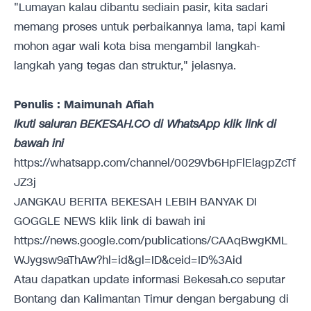
"Lumayan kalau dibantu sediain pasir, kita sadari
memang proses untuk perbaikannya lama, tapi kami
mohon agar wali kota bisa mengambil langkah-
langkah yang tegas dan struktur," jelasnya.
Penulis : Maimunah Afiah
Ikuti saluran BEKESAH.CO di WhatsApp klik link di
bawah ini
https://whatsapp.com/channel/0029Vb6HpFlElagpZcTf
JZ3j
JANGKAU BERITA BEKESAH LEBIH BANYAK DI
GOGGLE NEWS klik link di bawah ini
https://news.google.com/publications/CAAqBwgKML
WJygsw9aThAw?hl=id&gl=ID&ceid=ID%3Aid
Atau dapatkan update informasi Bekesah.co seputar
Bontang dan Kalimantan Timur dengan bergabung di