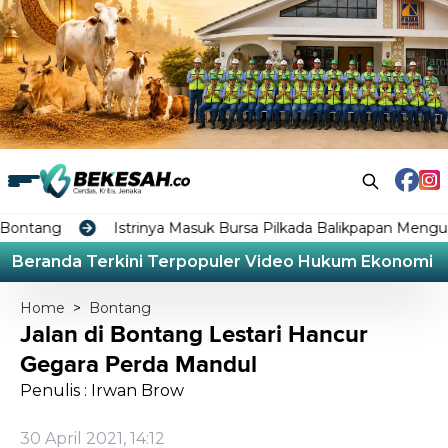
Istrinya Masuk Bursa Pilkada Balikpapan Menguat, Rahma
Beranda
Terkini
Terpopuler
Video
Hukum
Ekonomi
L
Home
>
Bontang
Jalan di Bontang Lestari Hancur
Gegara Perda Mandul
Penulis : Irwan Brow
30 April 2021, 14:12