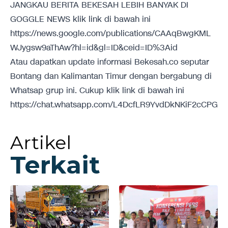
JANGKAU BERITA BEKESAH LEBIH BANYAK DI
GOGGLE NEWS klik link di bawah ini
https://news.google.com/publications/CAAqBwgKML
WJygsw9aThAw?hl=id&gl=ID&ceid=ID%3Aid
Atau dapatkan update informasi Bekesah.co seputar
Bontang dan Kalimantan Timur dengan bergabung di
Whatsap grup ini. Cukup klik link di bawah ini
https://chat.whatsapp.com/L4DcfLR9YvdDkNKiF2cCPG
Artikel
Terkait