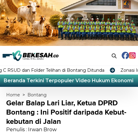
Folder Telihan di Bontang Ditunda
Zonasi Industri di
Beranda
Terkini
Terpopuler
Video
Hukum
Ekonomi
L
Home
>
Bontang
Gelar Balap Lari Liar, Ketua DPRD
Bontang : Ini Positif daripada Kebut-
kebutan di Jalan
Penulis : Irwan Brow