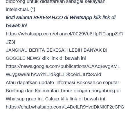
didorong untuk didaftarkan sebagai kekayaan
intelektual. (*)
Ikuti saluran BEKESAH.CO di WhatsApp klik link di
bawah ini
https://whatsapp.com/channel/0029Vb6HpFlElagpZcTf
JZ3j
JANGKAU BERITA BEKESAH LEBIH BANYAK DI
GOGGLE NEWS klik link di bawah ini
https://news.google.com/publications/CAAqBwgKML
WJygsw9aThAw?hl=id&gl=ID&ceid=ID%3Aid
Atau dapatkan update informasi Bekesah.co seputar
Bontang dan Kalimantan Timur dengan bergabung di
Whatsap grup ini. Cukup klik link di bawah ini
https://chat.whatsapp.com/L4DcfLR9YvdDkNKiF2cCPG