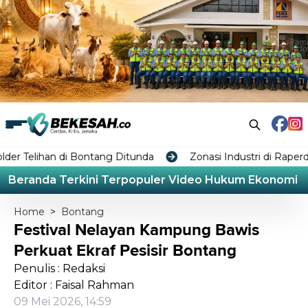
 di Bontang Ditunda
Zonasi Industri di Raperda RTRW B
Beranda
Terkini
Terpopuler
Video
Hukum
Ekonomi
L
Home
>
Bontang
Festival Nelayan Kampung Bawis
Perkuat Ekraf Pesisir Bontang
Penulis : Redaksi
Editor : Faisal Rahman
09 Mei 2026, 14:59