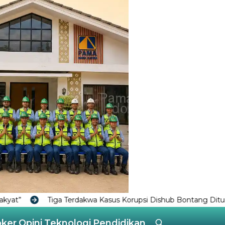
sus Korupsi Dishub Bontang Dituntut 1 Tahun 6 Bulan Penjara
oker
Opini
Teknologi
Pendidikan