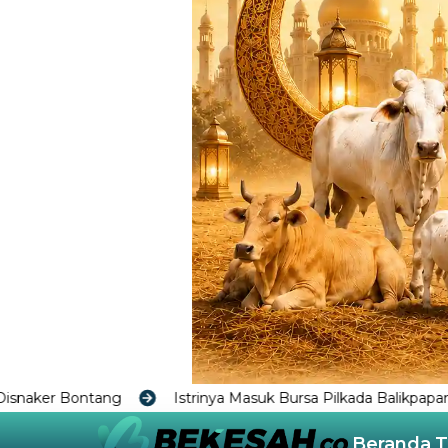
nya Masuk Bursa Pilkada Balikpapan Menguat, Rahmad Mas'ud: 
Beranda
T