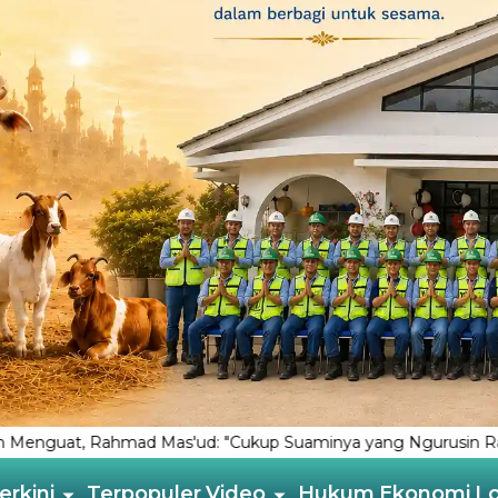
"Cukup Suaminya yang Ngurusin Rakyat”
Tiga Terdakwa Ka
erkini
Terpopuler
Video
Hukum
Ekonomi
L