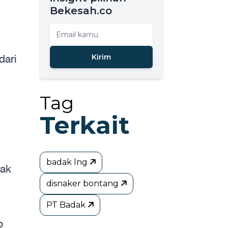
Bekesah.co
dari
Kirim
Tag
Terkait
badak lng
hak
disnaker bontang
PT Badak
p