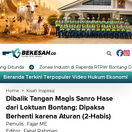
Zonasi Industri di Raperda RTRW Bontang Dinilai Tabrak
Beranda
Terkini
Terpopuler
Video
Hukum
Ekonomi
L
Home
>
Kisah Inspirasi
Dibalik Tangan Magis Sanro Hase
dari Loktuan Bontang: Dipaksa
Berhenti karena Aturan (2-Habis)
Penulis : Fajar ME
Editor : Faisal Rahman