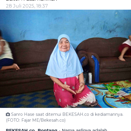
28 Juli 2025, 18:37
Sanro Hase saat ditemui BEKESAH.co di kediamannya.
(FOTO: Fajar ME/Bekesah.co)
BEKESAH.co, Bontang
- Nama aslinya adalah