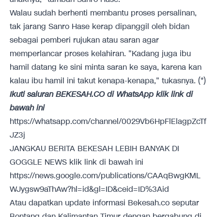
Walau sudah berhenti membantu proses persalinan,
tak jarang Sanro Hase kerap dipanggil oleh bidan
sebagai pemberi rujukan atau saran agar
memperlancar proses kelahiran. "Kadang juga ibu
hamil datang ke sini minta saran ke saya, karena kan
kalau ibu hamil ini takut kenapa-kenapa," tukasnya. (*)
Ikuti saluran BEKESAH.CO di WhatsApp klik link di
bawah ini
https://whatsapp.com/channel/0029Vb6HpFlElagpZcTf
JZ3j
JANGKAU BERITA BEKESAH LEBIH BANYAK DI
GOGGLE NEWS klik link di bawah ini
https://news.google.com/publications/CAAqBwgKML
WJygsw9aThAw?hl=id&gl=ID&ceid=ID%3Aid
Atau dapatkan update informasi Bekesah.co seputar
Bontang dan Kalimantan Timur dengan bergabung di