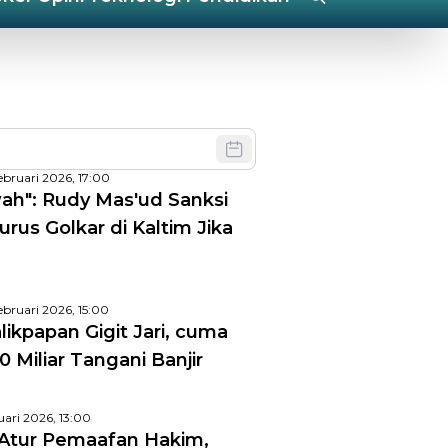
ebruari 2026, 17:00
ah": Rudy Mas'ud Sanksi
rus Golkar di Kaltim Jika
ebruari 2026, 15:00
likpapan Gigit Jari, cuma
 Miliar Tangani Banjir
uari 2026, 13:00
Atur Pemaafan Hakim,