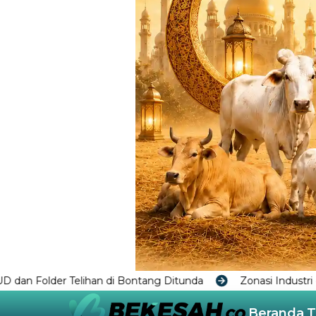
ntang Ditunda
Zonasi Industri di Raperda RTRW Bontang
Beranda
T