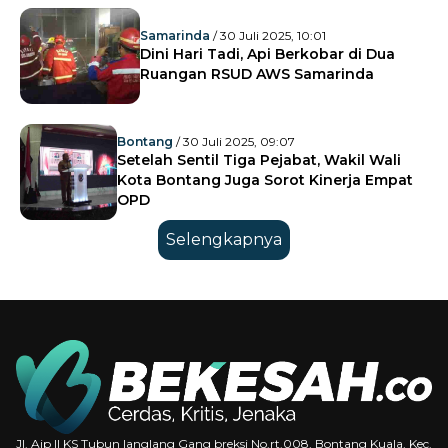
Samarinda
/ 30 Juli 2025, 10:01
Dini Hari Tadi, Api Berkobar di Dua
Ruangan RSUD AWS Samarinda
Bontang
/ 30 Juli 2025, 09:07
Setelah Sentil Tiga Pejabat, Wakil Wali
Kota Bontang Juga Sorot Kinerja Empat
OPD
Selengkapnya
Jl. Aip II KS Tubun langlang Gang breksi No.rt.008, Bontang Kuala, Kec.