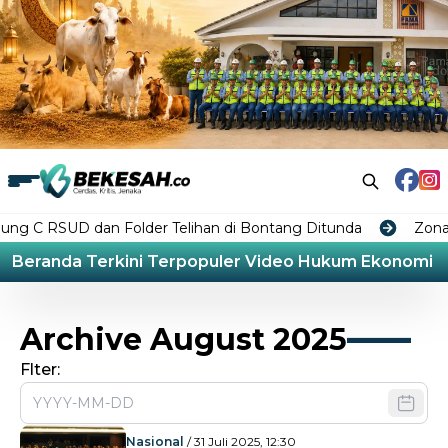
SUD dan Folder Telihan di Bontang Ditunda
Zonasi Ind
Beranda
Terkini
Terpopuler
Video
Hukum
Ekonomi
L
Archive August 2025
Flter:
Nasional
/ 31 Juli 2025, 12:30