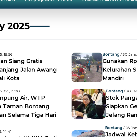
y 2025
, 18:56
Bontang
/ 30 Janu
an Siang Gratis
Gunakan Rp 
panjang Jalan Awang
Kelurahan 
li Kota
Mandiri
 2025, 15:20
Bontang
/ 30 Ja
ampung Air, WTP
Stok Pang
a Taman Bontang
Siapkan G
an Selama Tiga Hari
Jelang Ra
Bontang
/ 28 Jan
, 14:41
Jadwal Ke