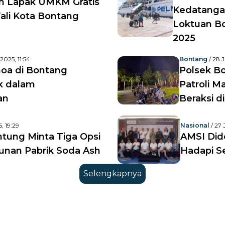
an Lapak UMKM Gratis
Kedatangan
ali Kota Bontang
Loktuan Bo
2025
2025, 11:54
Bontang
/ 28 
oa di Bontang
Polsek Bo
k dalam
Patroli 
an
Beraksi d
, 19:29
Nasional
/ 27 
tung Minta Tiga Opsi
AMSI Did
nan Pabrik Soda Ash
Hadapi S
Selengkapnya