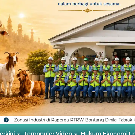
aperda RTRW Bontang Dinilai Tabrak Kawasan Mangrove
Te
erkini
Terpopuler
Video
Hukum
Ekonomi
L