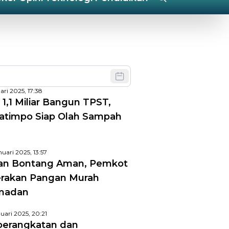
ari 2025, 17:38
1,1 Miliar Bangun TPST,
Satimpo Siap Olah Sampah
nuari 2025, 13:57
an Bontang Aman, Pemkot
erakan Pangan Murah
madan
uari 2025, 20:21
berangkatan dan