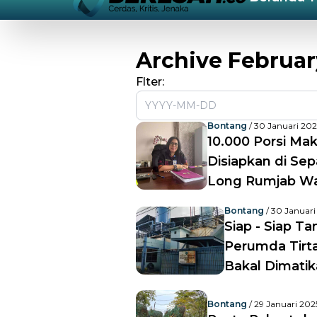
Archive Februar
Flter:
Bontang
/ 30 Januari 2025
10.000 Porsi Mak
Disiapkan di Se
Long Rumjab Wa
Bontang
/ 30 Januari
Siap - Siap T
Perumda Tirt
Bakal Dimatik
Bontang
/ 29 Januari 2025