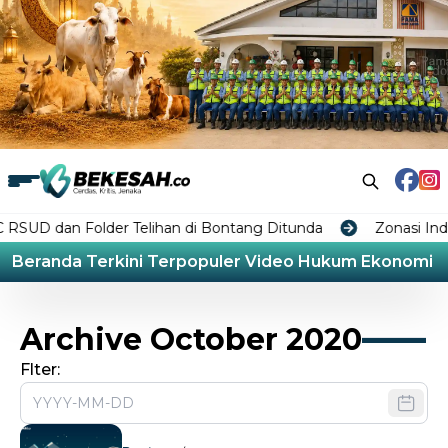
an Folder Telihan di Bontang Ditunda
Zonasi Industri
Beranda
Terkini
Terpopuler
Video
Hukum
Ekonomi
L
Archive October 2020
Flter: