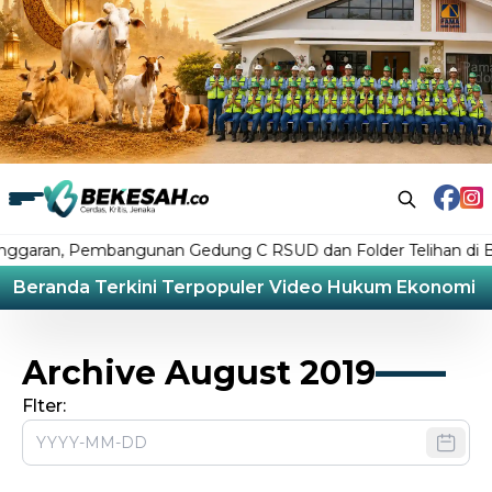
garan, Pembangunan Gedung C RSUD dan Folder Telihan di Bon
Beranda
Terkini
Terpopuler
Video
Hukum
Ekonomi
L
Archive August 2019
Flter: