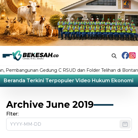
Pembangunan Gedung C RSUD dan Folder Telihan di Bontang D
Beranda
Terkini
Terpopuler
Video
Hukum
Ekonomi
L
Archive June 2019
Flter: