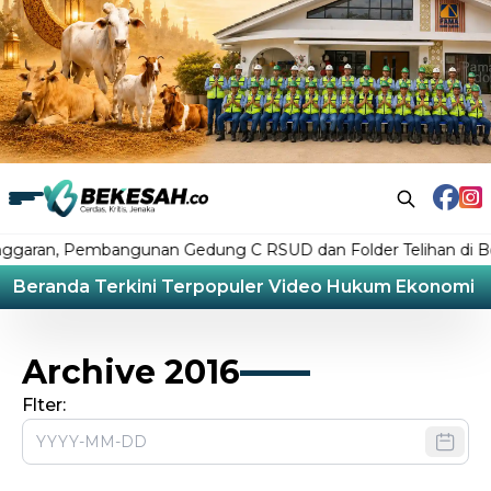
ran, Pembangunan Gedung C RSUD dan Folder Telihan di Bonta
Beranda
Terkini
Terpopuler
Video
Hukum
Ekonomi
L
Archive 2016
Flter: