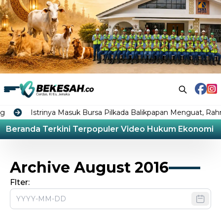
Istrinya Masuk Bursa Pilkada Balikpapan Menguat, Rahma
Beranda
Terkini
Terpopuler
Video
Hukum
Ekonomi
L
Archive August 2016
Flter: