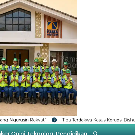
Tiga Terdakwa Kasus Korupsi Dishub Bontang Dituntut 1 Ta
oker
Opini
Teknologi
Pendidikan