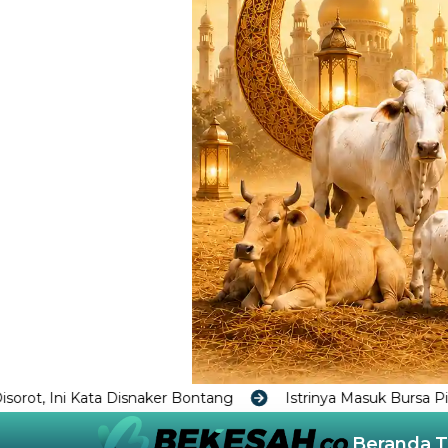
r Bontang
Istrinya Masuk Bursa Pilkada Balikpapan Meng
Beranda
T