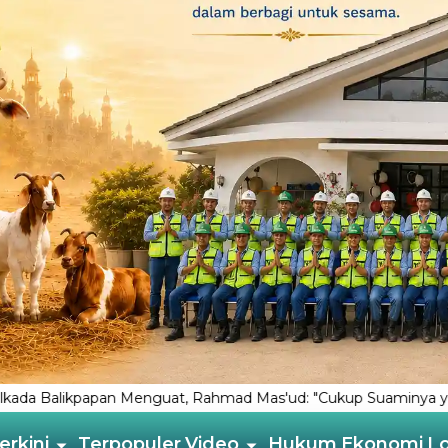
uat, Rahmad Mas'ud: "Cukup Suaminya yang Ngurusin Rakyat”
erkini
Terpopuler
Video
Hukum
Ekonomi
L