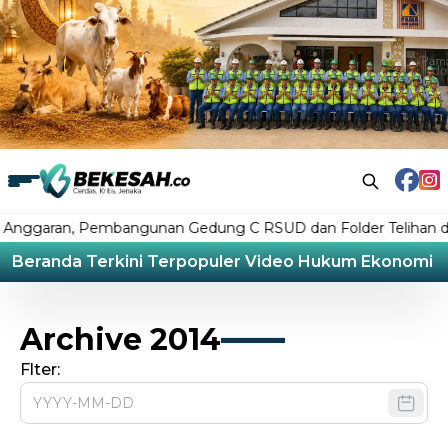
ggaran, Pembangunan Gedung C RSUD dan Folder Telihan di Bo
Beranda
Terkini
Terpopuler
Video
Hukum
Ekonomi
L
Archive 2014
Flter: