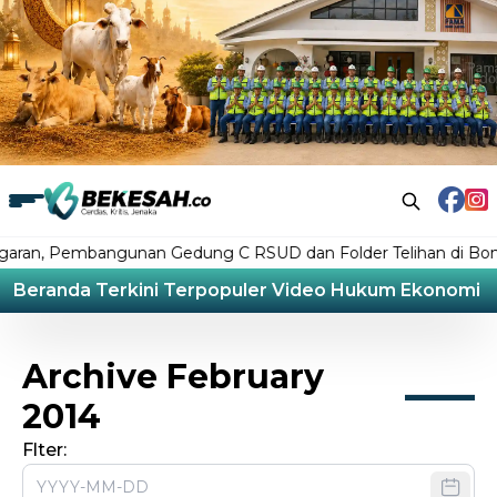
n, Pembangunan Gedung C RSUD dan Folder Telihan di Bontan
Beranda
Terkini
Terpopuler
Video
Hukum
Ekonomi
L
Archive February
2014
Flter: