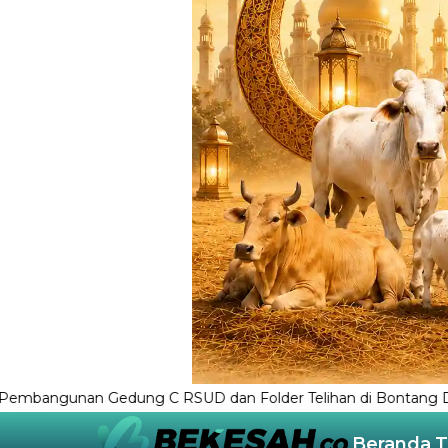
SUD dan Folder Telihan di Bontang Ditunda
Zonasi Indu
Beranda
T