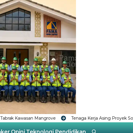
e
Tenaga Kerja Asing Proyek Soda Ash Disorot, Ini Kata D
oker
Opini
Teknologi
Pendidikan