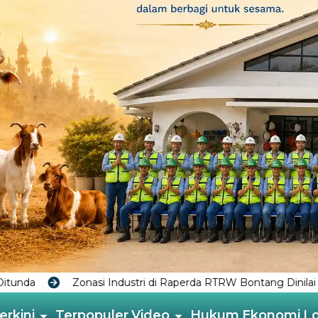
stri di Raperda RTRW Bontang Dinilai Tabrak Kawasan Mangrov
erkini
Terpopuler
Video
Hukum
Ekonomi
L