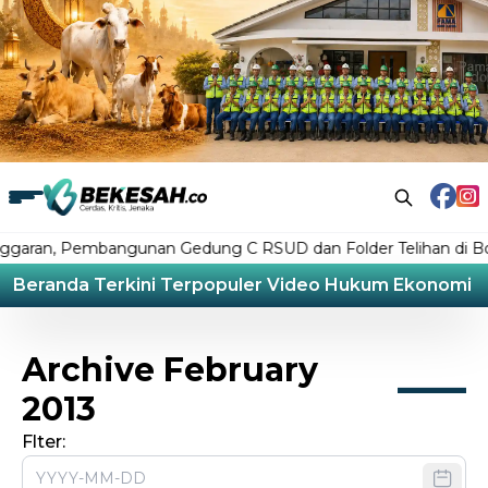
ran, Pembangunan Gedung C RSUD dan Folder Telihan di Bonta
Beranda
Terkini
Terpopuler
Video
Hukum
Ekonomi
L
Archive February
2013
Flter: