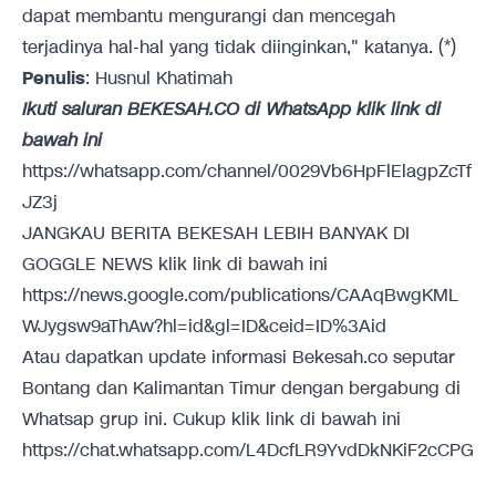
dapat membantu mengurangi dan mencegah
terjadinya hal-hal yang tidak diinginkan," katanya. (*)
Penulis
: Husnul Khatimah
Ikuti saluran BEKESAH.CO di WhatsApp klik link di
bawah ini
https://whatsapp.com/channel/0029Vb6HpFlElagpZcTf
JZ3j
JANGKAU BERITA BEKESAH LEBIH BANYAK DI
GOGGLE NEWS klik link di bawah ini
https://news.google.com/publications/CAAqBwgKML
WJygsw9aThAw?hl=id&gl=ID&ceid=ID%3Aid
Atau dapatkan update informasi Bekesah.co seputar
Bontang dan Kalimantan Timur dengan bergabung di
Whatsap grup ini. Cukup klik link di bawah ini
https://chat.whatsapp.com/L4DcfLR9YvdDkNKiF2cCPG