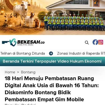
ontang Ditunda
Zonasi Industri di Raperda RTRW Bontan
Beranda
Terkini
Terpopuler
Video
Hukum
Ekonomi
L
Home
>
Bontang
18 Hari Menuju Pembatasan Ruang
Digital Anak Usia di Bawah 16 Tahun:
Diskominfo Bontang Bidik
Pembatasan Empat Gim Mobile